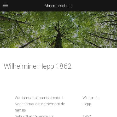
Ahnenforschung
Wilhelmine Hepp 1862
Vorname/first name/prénom:
Wilhelmine
Nachname/last name/nom de
Hepp
famille:
Geburt/birth/naissance:
1862