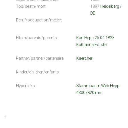
Tod/death/mort:
1897
Heidelberg /
DE
Beruf/occupation/métier:
Eltern/parents/parents:
Karl Hepp 25.04.1823
Katharina Förster
Partner/partner/partenaire:
Kaercher
Kinder/children/enfants:
Hyperlinks:
Stammbaum Web Hepp
4300x820 mm
↑