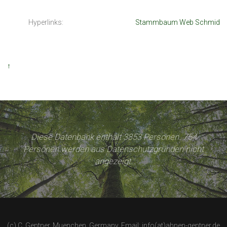
Hyperlinks:
Stammbaum Web Schmid
↑
Diese Datenbank enthält 3853 Personen. 754
Personen werden aus Datenschutzgründen nicht
angezeigt.
(c) C. Gentner, Muenchen, Germany, Email: info(at)ahnen-gentner.de