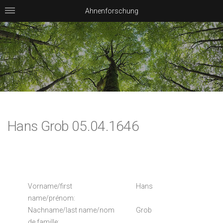
Ahnenforschung
Hans Grob 05.04.1646
Vorname/first
Hans
name/prénom:
Nachname/last name/nom
Grob
de famille: