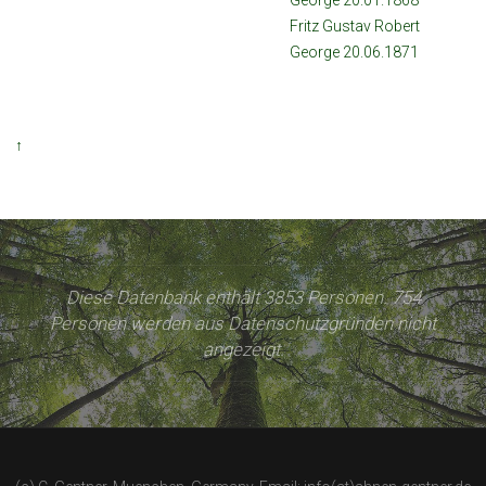
George 20.01.1868
Fritz Gustav Robert
George 20.06.1871
↑
Diese Datenbank enthält 3853 Personen. 754
Personen werden aus Datenschutzgründen nicht
angezeigt.