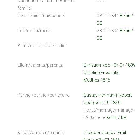
Nachname/last name/nom de
Reich
famille:
Geburt/birth/naissance:
08.11.1844
Berlin /
DE
Tod/death/mort:
23.09.1894
Berlin /
DE
Beruf/occupation/métier:
Eltern/parents/parents:
Christian Reich 07.07.1809
Caroline Friederike
Matthes 1815
Partner/partner/partenaire:
Gustav Hermann 'Robert
George 16.10.1840
Heirat/marriage/mariage:
12.03.1868
Berlin / DE
Kinder/children/enfants:
Theodor Gustav 'Emil