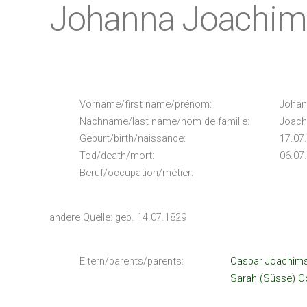
Johanna Joachims
Vorname/first name/prénom:
Johan
Nachname/last name/nom de famille:
Joach
Geburt/birth/naissance:
17.07
Tod/death/mort:
06.07
Beruf/occupation/métier:
andere Quelle: geb. 14.07.1829
Eltern/parents/parents:
Caspar Joachims
Sarah (Süsse) C