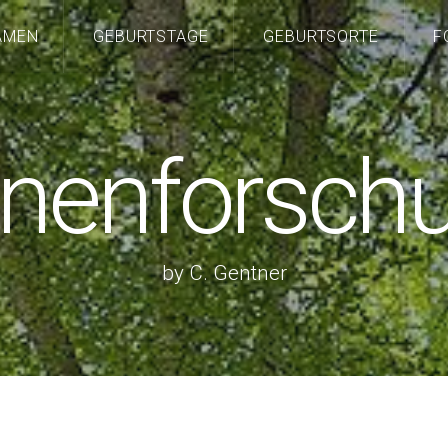
AMEN
GEBURTSTAGE
GEBURTSORTE
F
nenforsch
by C. Gentner