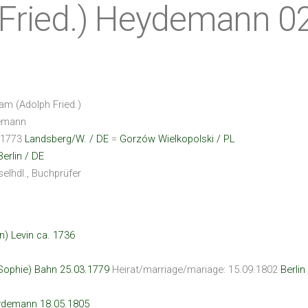
Fried.) Heydemann 0
am (Adolph Fried.)
emann
.1773
Landsberg/W. / DE
=
Gorzów Wielkopolski / PL
Berlin / DE
elhdl., Buchprüfer
) Levin ca. 1736
 Sophie) Bahn 25.03.1779
Heirat/marriage/mariage: 15.09.1802
Berlin
ydemann 18.05.1805