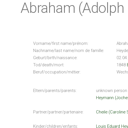
Abraham (Adolph 
Vorname/first name/prénom:
Abrah
Nachname/last name/nom de famille:
Heyd
Geburt/birth/naissance:
02.04
Tod/death/mort:
1848
Beruf/occupation/métier:
Wechs
Eltern/parents/parents:
unknown person
Heymann (Jochen
Partner/partner/partenaire:
Cheile (Caroline
Kinder/children/enfants:
Louis Eduard He