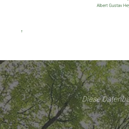
Albert Gustav H
↑
Diese Datenba