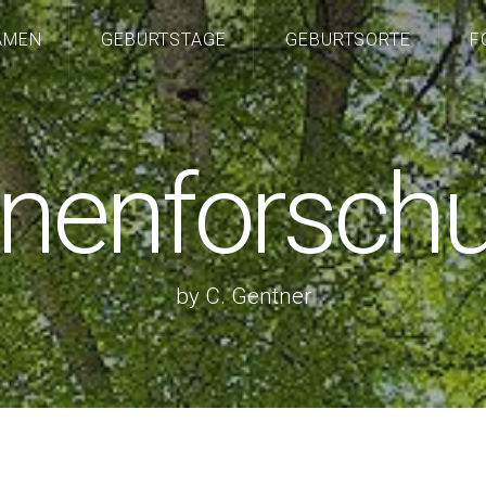
AMEN
GEBURTSTAGE
GEBURTSORTE
F
nenforsch
by C. Gentner