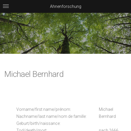
Ahnenforschung
Michael Bernhard
Vorname/first name/prénom:
Michael
Nachname/last name/nom de famille:
Bernhard
Geburt/birth/naissance:
Tod/death/mort:
nach 1666