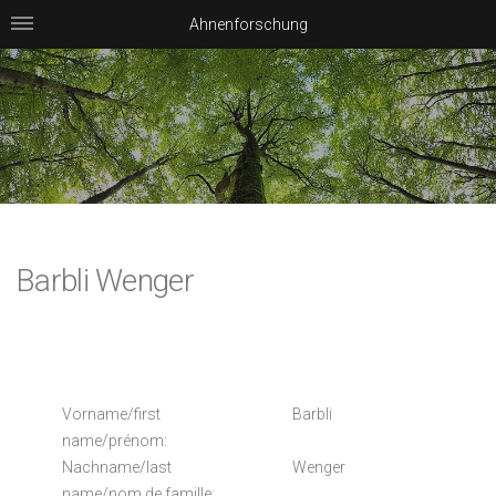
Ahnenforschung
Barbli Wenger
Vorname/first
Barbli
name/prénom:
Nachname/last
Wenger
name/nom de famille: