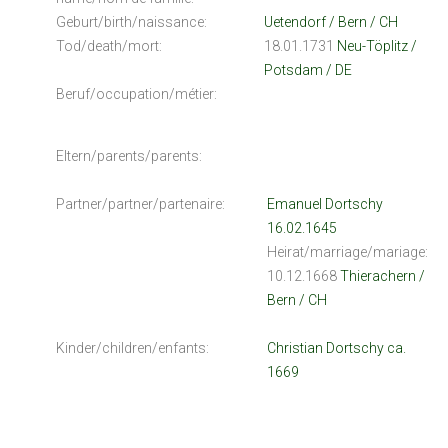
Geburt/birth/naissance:
Uetendorf / Bern / CH
Tod/death/mort:
18.01.1731
Neu-Töplitz /
Potsdam / DE
Beruf/occupation/métier:
Eltern/parents/parents:
Partner/partner/partenaire:
Emanuel Dortschy
16.02.1645
Heirat/marriage/mariage:
10.12.1668
Thierachern /
Bern / CH
Kinder/children/enfants:
Christian Dortschy ca.
1669