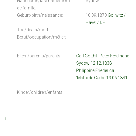
Nachname/last name/nom
Sydow
de famille:
Geburt/birth/naissance:
10.09.1870
Gollwitz /
Havel / DE
Tod/death/mort:
Beruf/occupation/métier:
Eltern/parents/parents:
Carl Gotthilf Peter Ferdinand
Sydow 12.12.1838
Philippine Friederica
'Mathilde Carbe 13.06.1841
Kinder/children/enfants:
↑