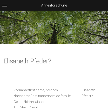
Ahnenforschung
Elisabeth Pfeder?
Vorname/first name/prénom:
Elisabeth
Nachname/last name/nom de famille:
Pfeder?
Geburt/birth/naissance:
Tod/death/mort: