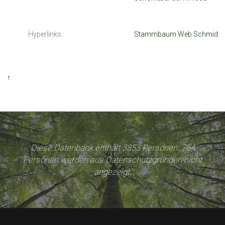
Hyperlinks:
Stammbaum Web Schmid
↑
Diese Datenbank enthält 3853 Personen. 754
Personen werden aus Datenschutzgründen nicht
angezeigt.