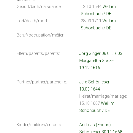
Geburt/birth/naissance:
13.10.1644
Weil im
Schönbuch / DE
Tod/death/mort:
28.09.1711
Weil im
Schönbuch / DE
Beruf/occupation/métier:
Eltern/parents/parents:
Jörg Singer 06.01.1603
Margaretha Sterzer
19.12.1616
Partner/partner/partenaire:
Jerg Schönleber
13.03.1644
Heirat/marriage/mariage:
15.10.1667
Weil im
Schönbuch / DE
Kinder/children/enfants:
Andreas (Endris)
Schönleber 30.11.1668