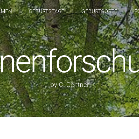
AMEN
GEBURTSTAGE
GEBURTSORTE
F
nenforsch
by C. Gentner