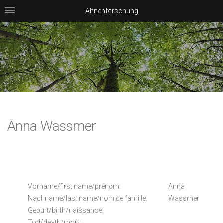
Ahnenforschung
Anna Wassmer
Vorname/first name/prénom:
Anna
Nachname/last name/nom de famille:
Wassmer
Geburt/birth/naissance:
Tod/death/mort: