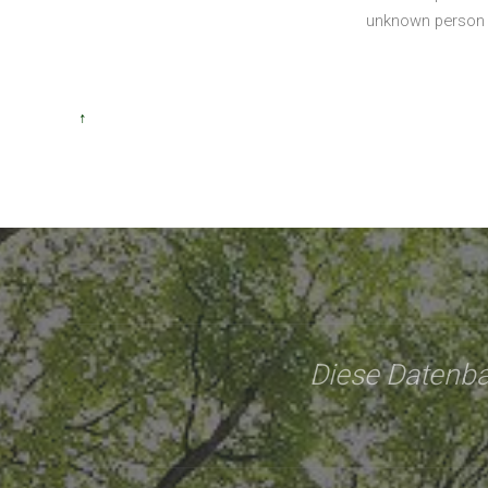
unknown person
↑
Diese Datenba