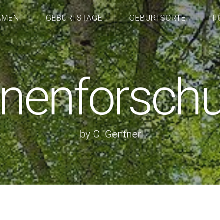
AMEN
GEBURTSTAGE
GEBURTSORTE
F
nenforsch
by C. Gentner