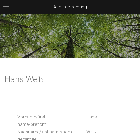
Ahnenforschung
Hans Weiß
Vorname/first
Hans
name/prénom:
Nachname/last name/nom
Weiß
de famille: