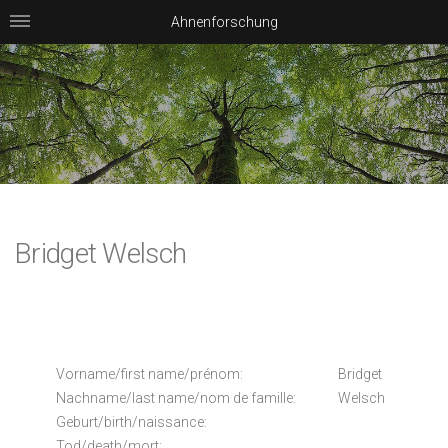
Ahnenforschung
Bridget Welsch
Vorname/first name/prénom:
Bridget
Nachname/last name/nom de famille:
Welsch
Geburt/birth/naissance:
Tod/death/mort: