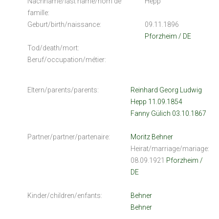
Nachname/last name/nom de
Hepp
famille:
Geburt/birth/naissance:
09.11.1896
Pforzheim / DE
Tod/death/mort:
Beruf/occupation/métier:
Eltern/parents/parents:
Reinhard Georg Ludwig
Hepp 11.09.1854
Fanny Gülich 03.10.1867
Partner/partner/partenaire:
Moritz Behner
Heirat/marriage/mariage:
08.09.1921
Pforzheim /
DE
Kinder/children/enfants:
Behner
Behner