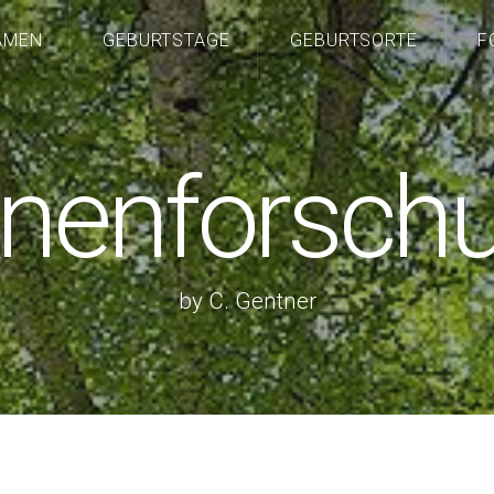
AMEN
GEBURTSTAGE
GEBURTSORTE
F
nenforsch
by C. Gentner