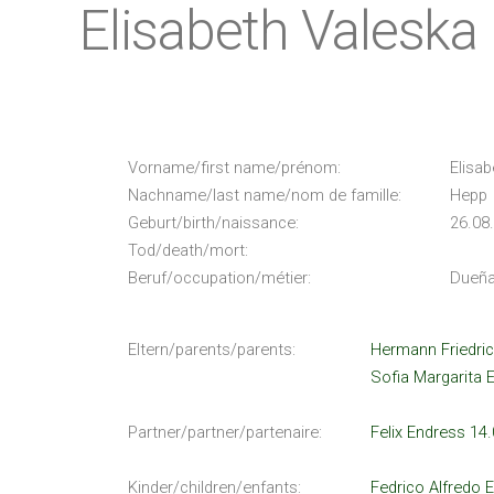
Elisabeth Valeska
Vorname/first name/prénom:
Elisa
Nachname/last name/nom de famille:
Hepp
Geburt/birth/naissance:
26.08
Tod/death/mort:
Beruf/occupation/métier:
Dueña
Eltern/parents/parents:
Hermann Friedric
Sofia Margarita 
Partner/partner/partenaire:
Felix Endress 14
Kinder/children/enfants:
Fedrico Alfredo 