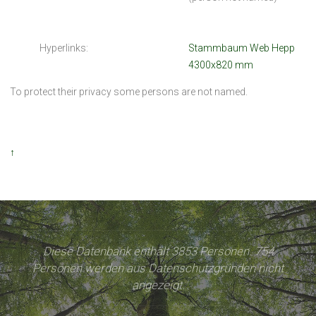
Hyperlinks:
Stammbaum Web Hepp
4300x820 mm
To protect their privacy some persons are not named.
↑
Diese Datenbank enthält 3853 Personen. 754
Personen werden aus Datenschutzgründen nicht
angezeigt.