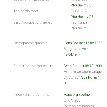
Pforzheim / DE
Tod/death/mort:
01.03.1989
Pforzheim / DE
Beruf/occupation/métier:
Fabrikant in
Pforzheim
Eltern/parents/parents:
Hans Soellner 15.08.1872
Margarethe Hepp
18.04.1877
Partner/partner/partenaire:
Berta Arauner 08.10.1900
Heirat/marriage/mariage:
24.05.1924
Solnhofen /
DE
Kinder/children/enfants:
Hansjörg Soellner
21.07.1930
(person not named)