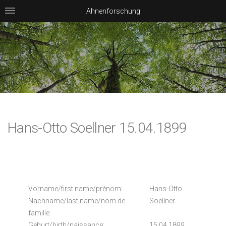
Ahnenforschung
Hans-Otto Soellner 15.04.1899
Vorname/first name/prénom:
Hans-Otto
Nachname/last name/nom de
Soellner
famille:
Geburt/birth/naissance:
15.04.1899